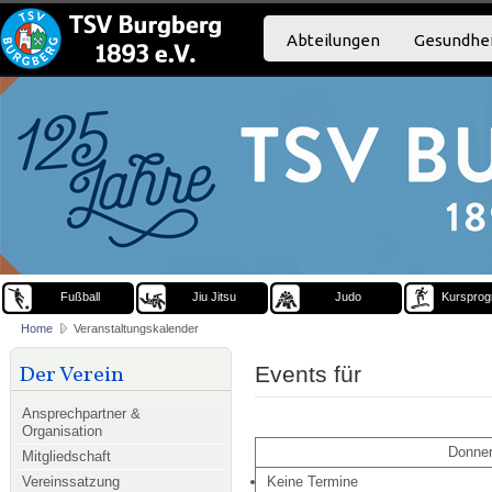
Abteilungen
Gesundhei
Fußball
Jiu Jitsu
Judo
Kurspro
Home
Veranstaltungskalender
Der Verein
Events für
Ansprechpartner &
Organisation
Donner
Mitgliedschaft
Vereinssatzung
Keine Termine