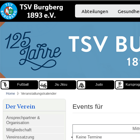
Abteilungen
Gesundhei
Fußball
Jiu Jitsu
Judo
Kurspro
Home
Veranstaltungskalender
Der Verein
Events für
Ansprechpartner &
Organisation
Mitt
Mitgliedschaft
Vereinssatzung
Keine Termine